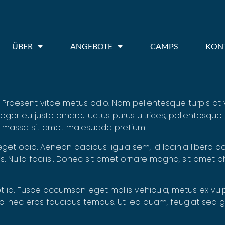
ÜBER
ANGEBOTE
CAMPS
KON
. Praesent vitae metus odio. Nam pellentesque turpis at 
ger eu justo ornare, luctus purus ultrices, pellentesque 
nt massa sit amet malesuada pretium.
 eget odio. Aenean dapibus ligula sem, id lacinia libero 
bus. Nulla facilisi. Donec sit amet ornare magna, sit amet 
id. Fusce accumsan eget mollis vehicula, metus ex vulpu
orci nec eros faucibus tempus. Ut leo quam, feugiat sed