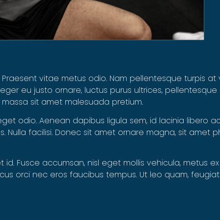
. Praesent vitae metus odio. Nam pellentesque turpis at 
ger eu justo ornare, luctus purus ultrices, pellentesque 
nt massa sit amet malesuada pretium.
 eget odio. Aenean dapibus ligula sem, id lacinia libero 
bus. Nulla facilisi. Donec sit amet ornare magna, sit amet 
d. Fusce accumsan, nisl eget mollis vehicula, metus ex v
honcus orci nec eros faucibus tempus. Ut leo quam, feugi