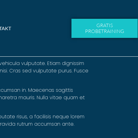
GRATIS
TAKT
PROBETRAINING
vehicula vulputate. Etiam dignissim
nisi. Cras sed vulputate purus. Fusce
accumsan in. Maecenas sagittis
pharetra mauris. Nulla vitae quam et
tate risus, a facilisis neque lorem
 gravida rutrum accumsan ante.